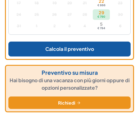
22
17
18
19
20
21
23
€ 866
29
24
25
26
27
28
30
€ 790
5
31
1
2
3
4
6
€ 784
Calcola il preventivo
Preventivo su misura
Hai bisogno di una vacanza con più giorni oppure di
opzioni personalizzate?
Richiedi