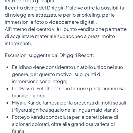
relax per tutti gli ospiti.
Il centro diving del Dhiggiri Maldive offre la possibilità
di noleggiare attrezzature per lo snorkeling, per le
immersioni e foto o videocamere digitali.
All'interno del centro vi è il punto vendita che permette
di acquistare materiale subacqueo a prezzi molto
interessanti.
Escursioni suggerite dal Dhiggiri Resort:
Felidhoo viene considerato un atollo unico nel suo
genere, per questo motivo i suoi punti di
immersione sono integri;
Le "Pass di Felidhoo" sono famose per la numerosa
fauna pelagica;
Miyaru Kandu famosa per la presenza di molti squali
(Miyaru significa squalo nella lingua maldiviana);
Fotteyo Kandu conosciuta per le pareti piene di
alcionari colorati, oltre alla grandiosa varietà di
fauna.