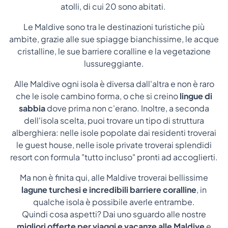
atolli, di cui 20 sono abitati.
Le Maldive sono tra le destinazioni turistiche più
ambite, grazie alle sue spiagge bianchissime, le acque
cristalline, le sue barriere coralline e la vegetazione
lussureggiante.
Alle Maldive ogni isola è diversa dall'altra e non è raro
che le isole cambino forma, o che si creino
lingue di
sabbia
dove prima non c'erano. Inoltre, a seconda
dell'isola scelta, puoi trovare un tipo di struttura
alberghiera: nelle isole popolate dai residenti troverai
le guest house, nelle isole private troverai splendidi
resort con formula "tutto incluso" pronti ad accoglierti.
Ma non è finita qui, alle Maldive troverai bellissime
lagune turchesi
e incredibili barriere coralline
, in
qualche isola è possibile averle entrambe.
Quindi cosa aspetti? Dai uno sguardo alle nostre
migliori offerte per viaggi e vacanze alle Maldive
e