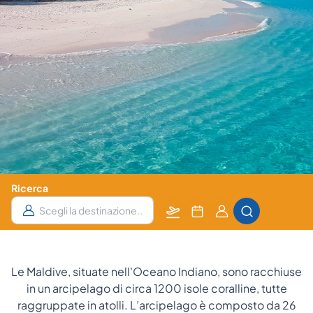
Ricerca
Partenza
Data
Camere
da
e
e Ospiti
notti
Le Maldive, situate nell'Oceano Indiano, sono racchiuse
in un arcipelago di circa 1200 isole coralline, tutte
raggruppate in atolli. L’arcipelago è composto da 26