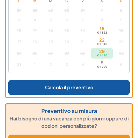
L
M
M
G
V
S
D
27
28
29
30
31
1
2
3
4
5
6
7
8
9
15
10
11
12
13
14
16
€ 1.822
22
17
18
19
20
21
23
€ 1.546
29
24
25
26
27
28
30
€ 1.430
5
31
1
2
3
4
6
€ 1.299
Calcola il preventivo
Preventivo su misura
Hai bisogno di una vacanza con più giorni oppure di
opzioni personalizzate?