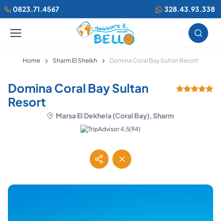
0823.71.4567
328.43.93.338
Home
Sharm El Sheikh
Domina Coral Bay Sultan Resort
Domina Coral Bay Sultan
Resort
Marsa El Dekhela (Coral Bay), Sharm
(94)