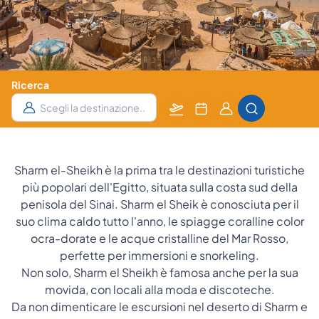
Ricerca
Partenza
Data
Camere
da
e
e Ospiti
notti
Sharm el-Sheikh è la prima tra le destinazioni turistiche
più popolari dell'Egitto, situata sulla costa sud della
penisola del Sinai. Sharm el Sheik è conosciuta per il
suo clima caldo tutto l'anno, le spiagge coralline color
ocra-dorate e le acque cristalline del Mar Rosso,
perfette per immersioni e snorkeling.
Non solo, Sharm el Sheikh è famosa anche per la sua
movida, con locali alla moda e discoteche.
Da non dimenticare le escursioni nel deserto di Sharm e