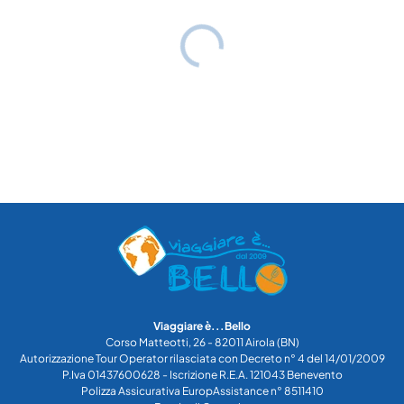
Viaggiare è...Bello
Corso Matteotti, 26 - 82011 Airola (BN)
Autorizzazione Tour Operator rilasciata con Decreto n° 4 del 14/01/2009
P.Iva 01437600628 - Iscrizione R.E.A. 121043 Benevento
Polizza Assicurativa EuropAssistance n° 8511410