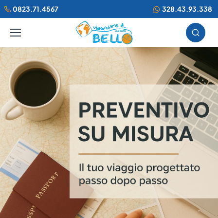
0823.71.4567
328.43.93.338