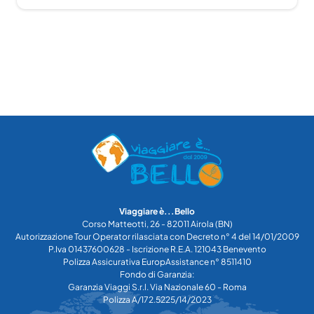
Viaggiare è...Bello
Corso Matteotti, 26 - 82011 Airola (BN)
Autorizzazione Tour Operator rilasciata con Decreto n° 4 del 14/01/2009
P.Iva 01437600628 - Iscrizione R.E.A. 121043 Benevento
Polizza Assicurativa EuropAssistance n° 8511410
Fondo di Garanzia:
Garanzia Viaggi S.r.l. Via Nazionale 60 - Roma
Polizza A/172.5225/14/2023