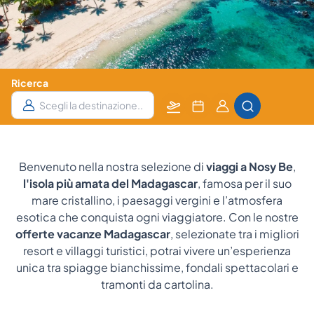
Ricerca
Partenza
Data
Camere
da
e
e Ospiti
notti
Benvenuto nella nostra selezione di
viaggi a Nosy Be
,
l'isola più amata del Madagascar
, famosa per il suo
mare cristallino, i paesaggi vergini e l’atmosfera
esotica che conquista ogni viaggiatore. Con le nostre
offerte vacanze Madagascar
, selezionate tra i migliori
resort e villaggi turistici, potrai vivere un’esperienza
unica tra spiagge bianchissime, fondali spettacolari e
tramonti da cartolina.