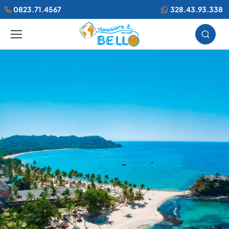
0823.71.4567
328.43.93.338