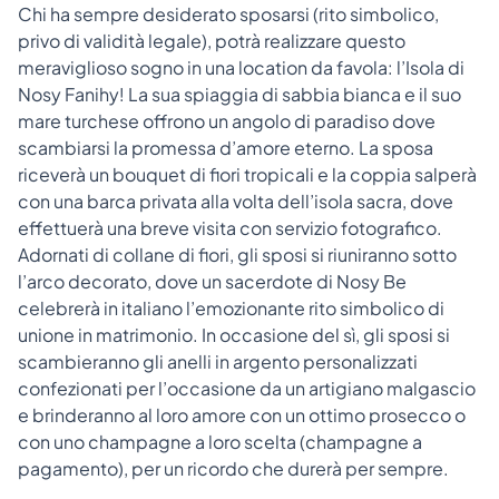
Chi ha sempre desiderato sposarsi (rito simbolico,
privo di validità legale), potrà realizzare questo
meraviglioso sogno in una location da favola: l’Isola di
Nosy Fanihy!
La sua spiaggia di sabbia bianca e il suo
mare turchese offrono un angolo di paradiso dove
scambiarsi la promessa d’amore eterno. La sposa
riceverà un bouquet di fiori tropicali e la coppia salperà
con una barca privata alla volta dell’isola sacra, dove
effettuerà una breve visita con servizio fotografico.
Adornati di collane di fiori, gli sposi si riuniranno sotto
l’arco decorato, dove un sacerdote di Nosy Be
celebrerà in italiano l’emozionante rito simbolico di
unione in matrimonio.
In occasione del sì, gli sposi si
scambieranno gli anelli in argento personalizzati
confezionati per l’occasione da un artigiano malgascio
e brinderanno al loro amore con un ottimo prosecco o
con uno champagne a loro scelta (champagne a
pagamento), per un ricordo che durerà per sempre.