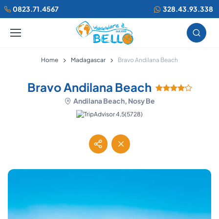
0823.71.4567
328.43.93.338
Home
Madagascar
Bravo Andilana Beach
Bravo Andilana Beach
Andilana Beach, Nosy Be
(5728)