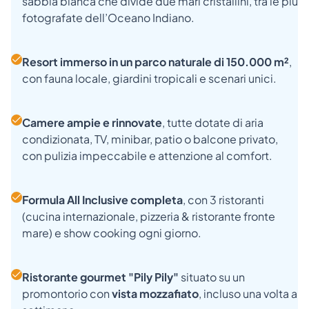
sabbia bianca che divide due mari cristallini, tra le più
fotografate dell’Oceano Indiano.
Resort immerso in un parco naturale di 150.000 m²
,
con fauna locale, giardini tropicali e scenari unici.
Camere ampie e rinnovate
, tutte dotate di aria
condizionata, TV, minibar, patio o balcone privato,
con pulizia impeccabile e attenzione al comfort.
Formula All Inclusive completa
, con 3 ristoranti
(cucina internazionale, pizzeria & ristorante fronte
mare) e show cooking ogni giorno.
Ristorante gourmet "Pily Pily"
situato su un
promontorio con
vista mozzafiato
, incluso una volta a