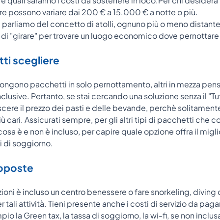
 quali saranno i costi da sostenere in loco.Per chi desidera il 
re possono variare dai 200 € a 15.000 € a notte o più.
arliamo del concetto di atolli, ognuno più o meno distante d
tà di "girare" per trovare un luogo economico dove pernottare
ti scegliere
pongono pacchetti in solo pernottamento, altri in mezza pen
 Inclusive. Pertanto, se stai cercando una soluzione senza il "T
cere il prezzo dei pasti e delle bevande, perchè solitamente
iù cari. Assicurati sempre, per gli altri tipi di pacchetti ch
osa è e non è incluso, per capire quale opzione offra il miglio
i di soggiorno.
roposte
zioni è incluso un centro benessere o fare snorkeling, diving o
er tali attività. Tieni presente anche i costi di servizio da pag
pio la Green tax, la tassa di soggiorno, la wi-fi, se non inclu