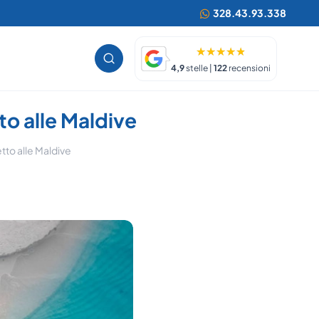
328.43.93.338
4,9
stelle |
122
recensioni
tto alle Maldive
tto alle Maldive