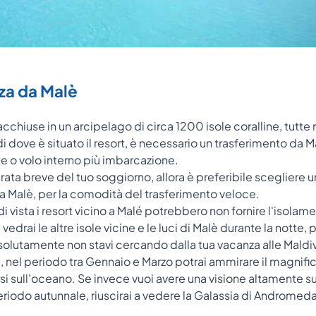
nza da Malè
cchiuse in un arcipelago di circa 1200 isole coralline, tutte
di dove è situato il resort, è necessario un trasferimento da M
e o volo interno più imbarcazione.
ata breve del tuo soggiorno, allora è preferibile scegliere u
a Malè, per la comodità del trasferimento veloce.
di vista i resort vicino a Malé potrebbero non fornire l'isolam
edrai le altre isole vicine e le luci di Malè durante la notte
solutamente non stavi cercando dalla tua vacanza alle Maldi
ni, nel periodo tra Gennaio e Marzo potrai ammirare il magnifi
ersi sull'oceano. Se invece vuoi avere una visione altamente s
periodo autunnale, riuscirai a vedere la Galassia di Androme