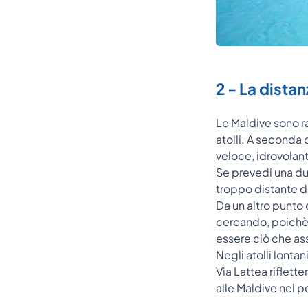
2 - La dista
Le Maldive sono ra
atolli. A seconda 
veloce, idrovolant
Se prevedi una dur
troppo distante d
Da un altro punto 
cercando, poichè v
essere ciò che as
Negli atolli lonta
Via Lattea riflett
alle Maldive nel 