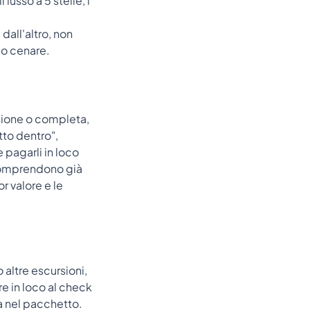
lusso a 5 stelle, i
all'altro, non
 o cenare.
sione o completa,
utto dentro",
 pagarli in loco
e comprendono già
r valore e le
 altre escursioni,
are in loco al check
sa nel pacchetto.