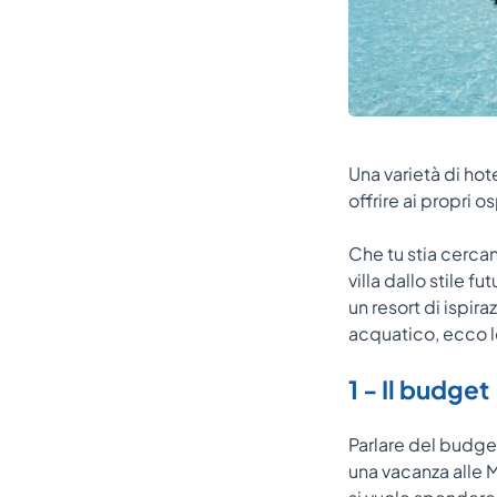
Una varietà di hot
offrire ai propri 
Che tu stia cercan
villa dallo stile 
un resort di ispir
acquatico, ecco le
1 - Il budget
Parlare del budge
una vacanza alle 