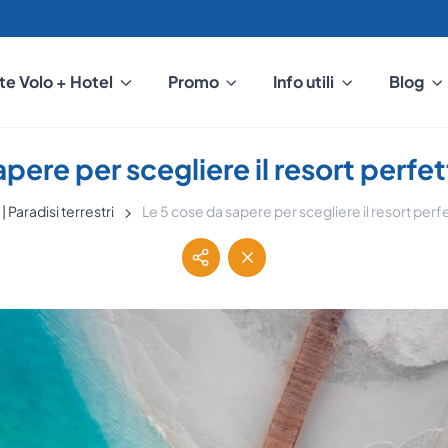
te Volo + Hotel
Promo
Info utili
Blog
pere per scegliere il resort perfe
| Paradisi terrestri
Le 5 cose da sapere per scegliere il resort perfe