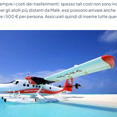
mpre i costi dei trasferimenti: spesso tali costi non sono incl
r gli atolli più distanti da Malè, essi possono arrivare anche 
re i 500 € per persona. Assicurati quindi di inserire tutte ques