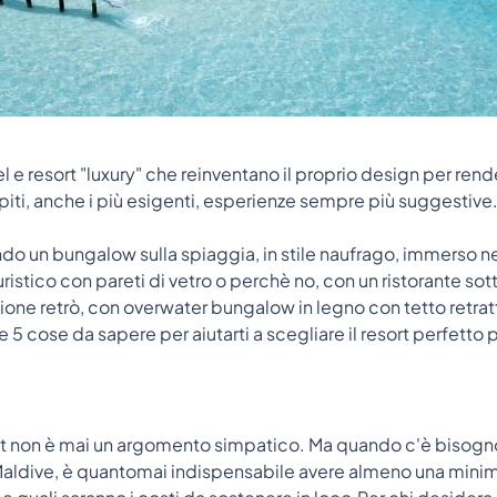
el e resort "luxury" che reinventano il proprio design per rend
ospiti, anche i più esigenti, esperienze sempre più suggestive
do un bungalow sulla spiaggia, in stile naufrago, immerso ne
futuristico con pareti di vetro o perchè no, con un ristorante 
azione retrò, con overwater bungalow in legno con tetto retratt
 5 cose da sapere per aiutarti a scegliare il resort perfetto p
t non è mai un argomento simpatico. Ma quando c'è bisogno
Maldive, è quantomai indispensabile avere almeno una minim