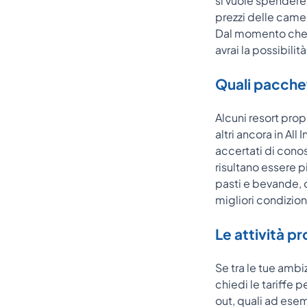
si vuole spendere e
prezzi delle came
Dal momento che p
avrai la possibili
Quali pacchet
Alcuni resort pro
altri ancora in All
accertati di conos
risultano essere p
pasti e bevande, c
migliori condizion
Le attività p
Se tra le tue ambi
chiedi le tariffe p
out, quali ad esem