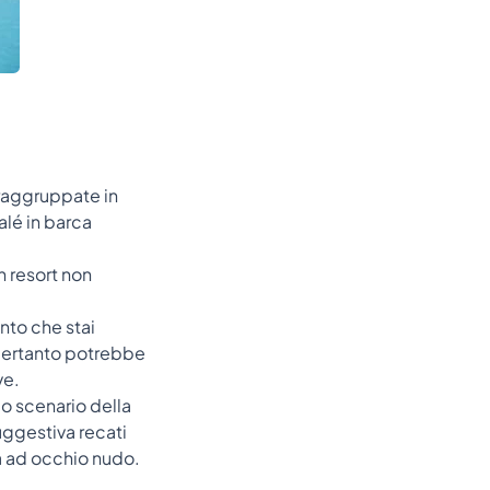
 raggruppate in
alé in barca
n resort non
ento che stai
, pertanto potrebbe
ve.
co scenario della
uggestiva recati
da ad occhio nudo.