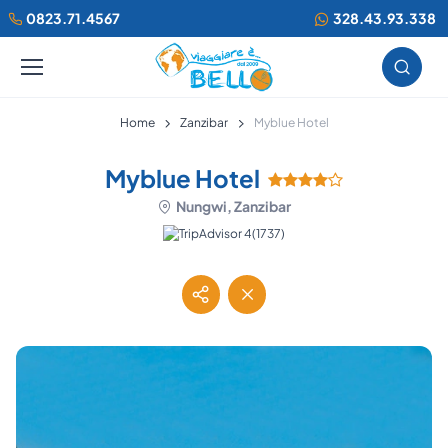
0823.71.4567
328.43.93.338
Home
Zanzibar
Myblue Hotel
Myblue Hotel
Nungwi, Zanzibar
(1737)