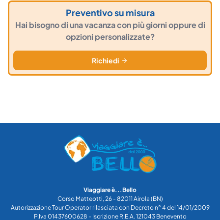
Preventivo su misura
Hai bisogno di una vacanza con più giorni oppure di
opzioni personalizzate?
Richiedi
Viaggiare è...Bello
Corso Matteotti, 26 - 82011 Airola (BN)
Autorizzazione Tour Operator rilasciata con Decreto n° 4 del 14/01/2009
P.Iva 01437600628 - Iscrizione R.E.A. 121043 Benevento